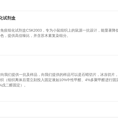
化试剂盒
抗鼠专用免疫组化试剂盒CSK2003，专为小鼠组织上的鼠源一抗设计，能显著降
染色，提供高信噪比，并含苏木素复染组分。
只需向我们提供一抗及样品，向我们提供的样品可以是石蜡切片，冰冻切片
织（组织离体后需立刻投入固定液如10%中性甲醛、4%多聚甲醛进行固
%戊二醛固定）。