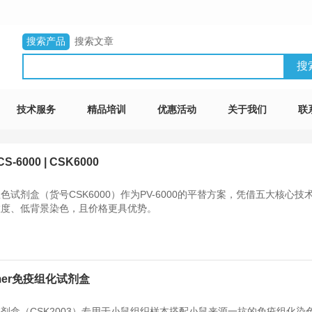
搜索产品
搜索文章
技术服务
精品培训
优惠活动
关于我们
联
000 | CSK6000
显色试剂盒（货号CSK6000）作为PV-6000的平替方案，凭借五大核心技
敏度、低背景染色，且价格更具优势。
olymer免疫组化试剂盒
olymer试剂盒（CSK2003）专用于小鼠组织样本搭配小鼠来源一抗的免疫组化