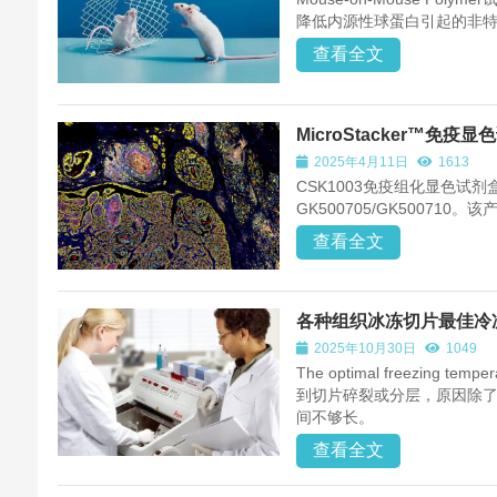
降低内源性球蛋白引起的非特
查看全文
MicroStacker™免疫显
2025年4月11日
1613
CSK1003免疫组化显色试剂
GK500705/GK5007
查看全文
各种组织冰冻切片最佳冷
2025年10月30日
1049
The optimal freezing tem
到切片碎裂或分层，原因除了
间不够长。
查看全文