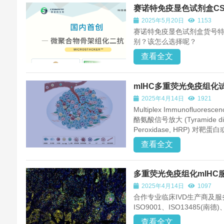
赛诺特免疫显色试剂盒CSK1
2025年5月20日
1153
赛诺特免疫显色试剂盒货号特别多
别？该怎么选择呢？
查看全文
mIHC多重荧光免疫组化
2025年4月14日
1921
Multiplex Immunofluore
酪氨酸信号放大 (Tyramide di
Peroxidase, HRP) 对靶蛋
查看全文
多重荧光免疫组化mIHC
2025年4月14日
1097
合作专业临床IVD生产商及
ISO9001、ISO13485
查看全文