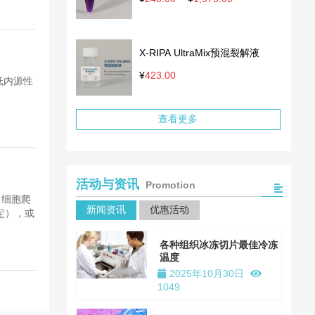
¥499.00
格
范
围：
X-RIPA UltraMix预混裂解液
¥248.00
至
¥
423.00
低内源性
¥1,975.00
查看更多
活动与资讯
Promotion
，细胞爬
新闻资讯
优惠活动
定），或
各种组织冰冻切片最佳冷冻
温度
2025年10月30日
1049