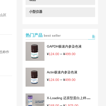
小型仪器
什么区
热门产品
best seller
GAPDH极速内参染色液
) 也称作
–
价
¥
124.00
¥
499.00
格
范
围：
Actin极速内参染色液
¥124.00
至
–
价
¥
124.00
¥
499.00
¥499.00
格
范
围：
X-Loading 还原型蛋白上样缓冲
。
¥124.00
至
液
–
价
¥
248.00
¥
1,975.00