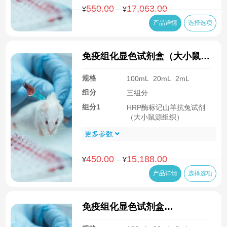
550.00
17,063.00
价
–
¥
¥
格
产品详情
选择选项
范
围：
¥550.00
免疫组化显色试剂盒（大小鼠组
至
织，兔一抗）
¥17,063.00
规格
100mL
20mL
2mL
组分
三组分
组分1
HRP酶标记山羊抗兔试剂
（大小鼠源组织）
更多参数
450.00
15,188.00
价
–
¥
¥
格
产品详情
选择选项
范
围：
¥450.00
免疫组化显色试剂盒
至
CSK3002（大小鼠组织，兔一
¥15,188.00