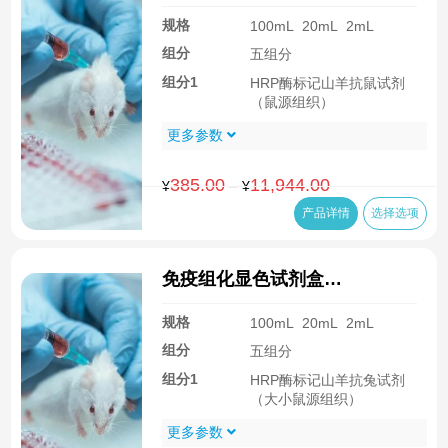
疫组化试剂盒 CSK2003
¥2,741.00
规格
100mL
20mL
2mL
组分
五组分
组分1
HRP酶标记山羊抗鼠试剂
（鼠源组织）
更多参数
385.00
11,944.00
价
–
¥
¥
格
产品详情
选择选项
范
围：
¥385.00
免疫组化显色试剂盒
至
CSK3003（大小鼠组织，兔一
¥11,944.00
规格
100mL
20mL
2mL
抗）
组分
五组分
组分1
HRP酶标记山羊抗兔试剂
（大小鼠源组织）
更多参数