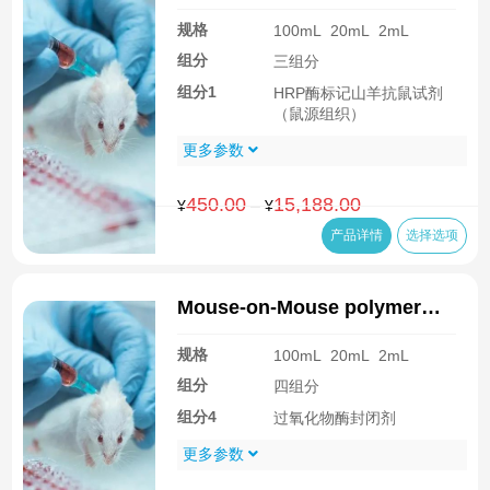
疫组化试剂盒
¥10,993.00
规格
100mL
20mL
2mL
组分
三组分
组分1
HRP酶标记山羊抗鼠试剂
（鼠源组织）
更多参数
450.00
15,188.00
价
–
¥
¥
格
产品详情
选择选项
范
围：
¥450.00
Mouse-on-Mouse polymer免
至
疫组化试剂盒
¥15,188.00
规格
100mL
20mL
2mL
组分
四组分
组分4
过氧化物酶封闭剂
更多参数