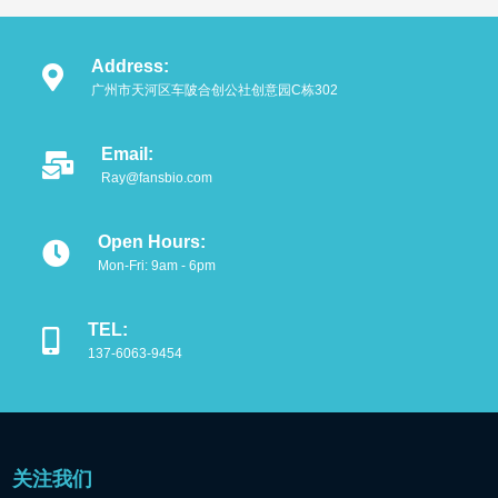
产品类别
Product
Address:
抗体
广州市天河区车陂合创公社创意园C栋302
重组蛋白
Email:
Ray@fansbio.com
细胞培养相关
免疫组化试剂
Open Hours:
Mon-Fri: 9am - 6pm
WB精选试剂
TEL:
分子生物试剂
137-6063-9454
细胞
小型仪器
关注我们