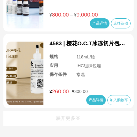
800.00
9,000.00
价
–
¥
¥
格
产品详情
选择选项
范
围：
¥800.00
4583 | 樱花O.C.T冰冻切片包埋
至
剂
¥9,000.00
规格
118mL/瓶
应用
IHC组织包埋
保存条件
常温
260.00
原
当
¥
300.00
¥
价
前
产品详情
加入购物车
为：
价
¥300.00。
格
为：
展开更多
¥260.00。