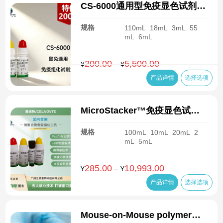
CS-6000通用型免疫显色试剂盒
CSK6000
规格
110mL
18mL
3mL
55
mL
6mL
200.00
5,500.00
价
–
¥
¥
格
产品详情
选择选项
范
围：
¥200.00
MicroStacker™免疫显色试剂
至
盒CSK1003
¥5,500.00
规格
100mL
10mL
20mL
2
mL
5mL
285.00
10,993.00
价
–
¥
¥
格
产品详情
选择选项
范
围：
¥285.00
Mouse-on-Mouse polymer免
至