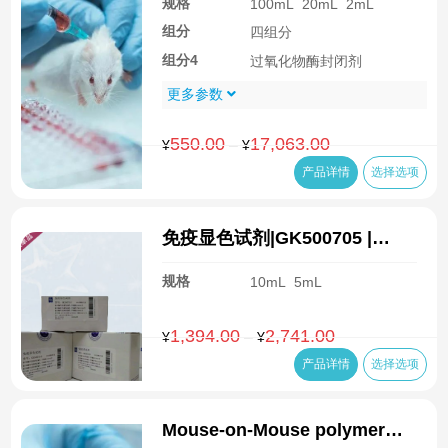
规格
100mL
20mL
2mL
抗）
组分
四组分
组分4
过氧化物酶封闭剂
更多参数
550.00
17,063.00
价
–
¥
¥
格
产品详情
选择选项
范
围：
¥550.00
免疫显色试剂|GK500705 |
至
GK500710
¥17,063.00
规格
10mL
5mL
1,394.00
2,741.00
价
–
¥
¥
格
产品详情
选择选项
范
围：
¥1,394.00
Mouse-on-Mouse polymer免
至