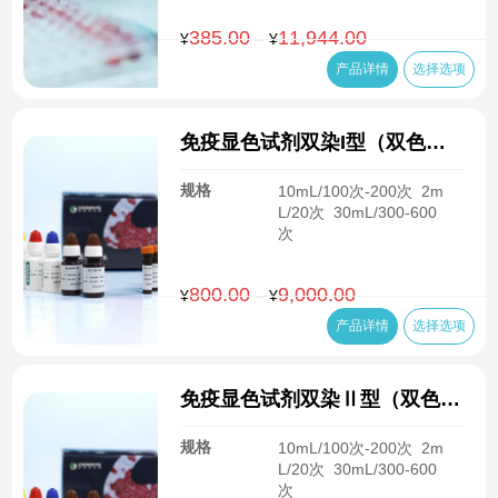
385.00
11,944.00
价
–
¥
¥
格
产品详情
选择选项
范
围：
¥385.00
免疫显色试剂双染I型（双色免
至
疫组化试剂盒）
¥11,944.00
规格
10mL/100次-200次
2m
L/20次
30mL/300-600
次
800.00
9,000.00
价
–
¥
¥
格
产品详情
选择选项
范
围：
¥800.00
免疫显色试剂双染Ⅱ型（双色免
至
疫组化试剂盒）
¥9,000.00
规格
10mL/100次-200次
2m
L/20次
30mL/300-600
次