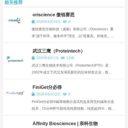
相关推荐
oriscience 傲锐赛思
2026年6月24日
0
傲锐赛思生物科技（成都）有限公司（Oriscience）秉
承“源于科学、服务科学”理念，以“质量高、价格优、本
土化、定制化”为服务宗旨，实现分子、蛋白、免疫及
细胞产品线自...
武汉三鹰（Proteintech）
2025年8月1日
1106
武汉三鹰生物技术有限公司（Proteintech/PTG）是
2002年成立于武汉东湖高新区的抗体研发企业，致力
于实施人类抗体组计划。公司提供覆盖13000+靶点的
自主生产抗体产品，SC...
FiniGet分必得
2026年6月12日
0
FiniGet分必得®磁珠细胞分选试剂盒采用无柱磁珠分选
技术，15分钟即可获得高纯度细胞，纯度超95%，细胞
无异常激活、无抗体和磁珠标记，可直接用于下游实
验。
Affinity Biosciences | 亲科生物