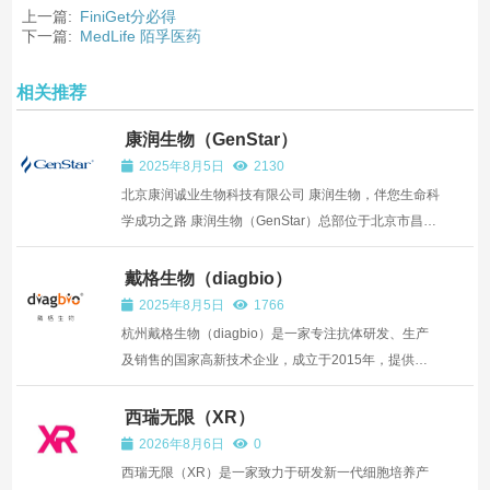
上一篇:
FiniGet分必得
下一篇:
MedLife 陌孚医药
相关推荐
康润生物（GenStar）
2025年8月5日
2130
北京康润诚业生物科技有限公司 康润生物，伴您生命科
学成功之路 康润生物（GenStar）总部位于北京市昌平
区中关村生命科学园。公司自成立以来，历经十余年持
续发展，先后成立广州、上海、南京、天津、深圳办事
戴格生物（diagbio）
处，在北京已建设了1200平米研发中心，于江苏太仓
2025年8月5日
1766
建立起30...
杭州戴格生物（diagbio）是一家专注抗体研发、生产
及销售的国家高新技术企业，成立于2015年，提供高
品质兔抗体、抗体定制服务及诊断原料，产品线覆盖诊
断原料、科研一抗...
西瑞无限（XR）
2026年8月6日
0
西瑞无限（XR）是一家致力于研发新一代细胞培养产