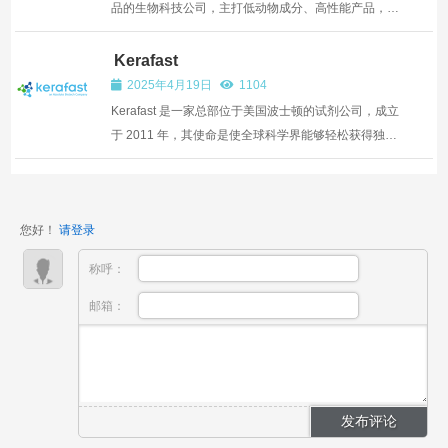
品的生物科技公司，主打低动物成分、高性能产品，覆
盖科研与细胞治疗领域，其核心产品为hESC/iPSC悬浮
专用培养基，支持...
Kerafast
2025年4月19日
1104
Kerafast 是一家总部位于美国波士顿的试剂公司，成立
于 2011 年，其使命是使全球科学界能够轻松获得独特
的实验室制造的研究工具。以下是其详细介绍：
您好！
请登录
称呼：
邮箱：