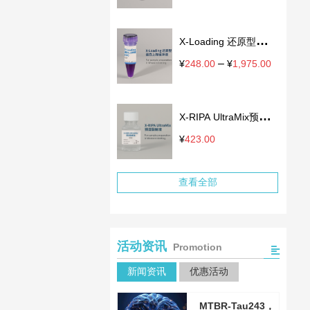
格
范
围：
X-Loading 还原型蛋白
¥124.00
至
上样缓冲液
–
价
¥
248.00
¥
1,975.00
¥499.00
格
范
围：
X-RIPA UltraMix预混
¥248.0
至
裂解液
¥
423.00
¥1,975.
查看全部
活动资讯
Promotion
新闻资讯
优惠活动
MTBR-Tau243，