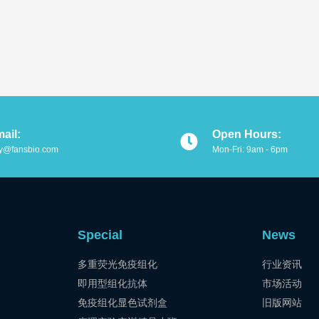
ail:
Open Hours:
y@fansbio.com
Mon-Fri: 9am - 6pm
Special
News
多重荧光免疫组化
行业资讯
即用型组化抗体
市场活动
免疫组化显色试剂盒
旧版网站