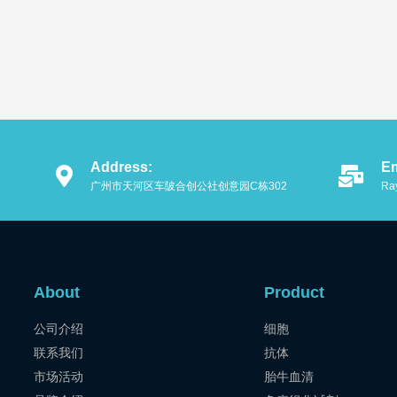
Address:
Em
广州市天河区车陂合创公社创意园C栋302
Ra
About
Product
公司介绍
细胞
联系我们
抗体
市场活动
胎牛血清