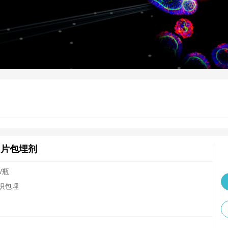
冻切片包埋剂
L/瓶
组织包埋