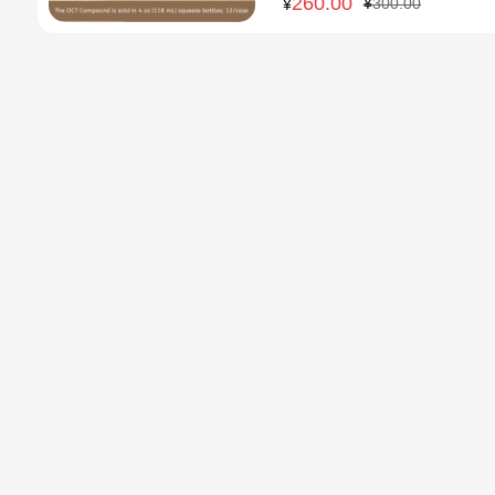
260.00
原
当
¥
300.00
¥
价
前
为：
价
¥300.00
格
为：
¥260.00