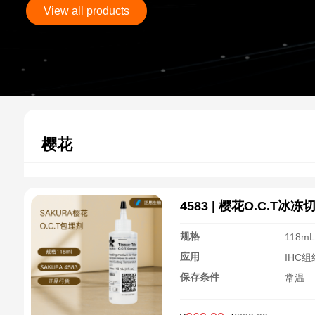
View all products
樱花
4583 | 樱花O.C.T冰
规格
118m
应用
IHC
保存条件
常温