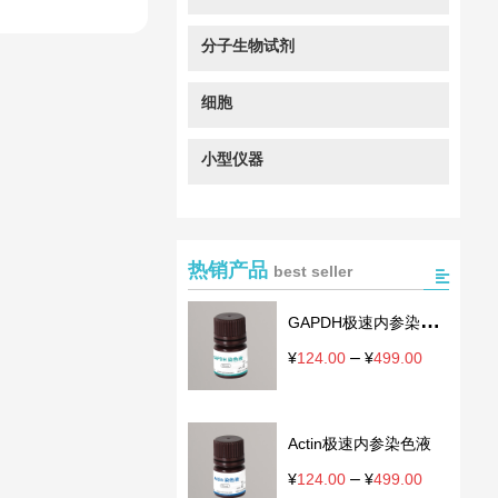
分子生物试剂
细胞
小型仪器
热销产品
best seller
GAPDH极速内参染色
液
–
价
¥
124.00
¥
499.00
格
范
围：
Actin极速内参染色液
¥124.00
至
–
价
¥
124.00
¥
499.00
¥499.00