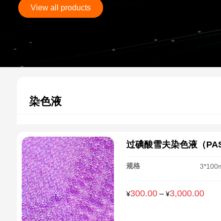
View all products
染色液
过碘酸雪夫染色液（PA
规格
3*100
300.00
3,000.00
价
–
¥
¥
格
范