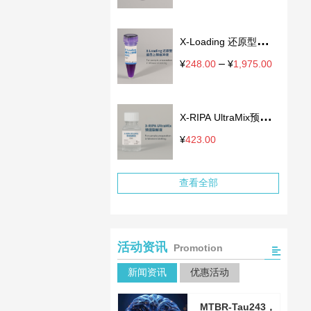
格
范
围：
X-Loading 还原型蛋白
¥124.00
至
上样缓冲液
–
价
¥
248.00
¥
1,975.00
¥499.00
格
范
围：
X-RIPA UltraMix预混
¥248.0
至
裂解液
¥
423.00
¥1,975.
查看全部
活动资讯
Promotion
新闻资讯
优惠活动
MTBR-Tau243，