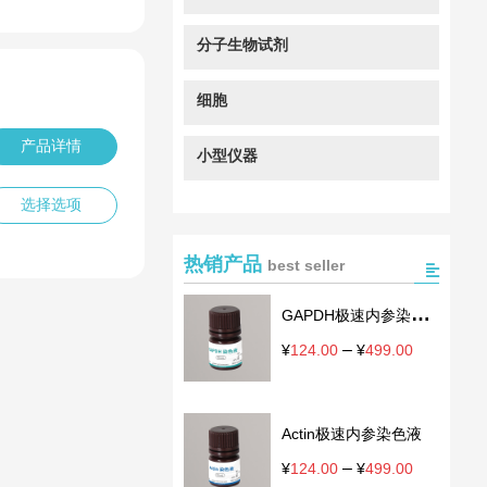
分子生物试剂
细胞
产品详情
小型仪器
选择选项
热销产品
best seller
GAPDH极速内参染色
液
–
价
¥
124.00
¥
499.00
格
范
围：
Actin极速内参染色液
¥124.00
至
–
价
¥
124.00
¥
499.00
¥499.00