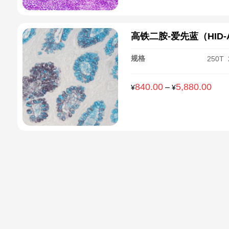
围：
¥300
至
¥3,0
高铁二胺-爱先蓝（HID
规格
250T
840.00
5,880.00
价
–
¥
¥
格
范
围：
¥840
至
¥5,8