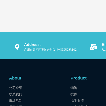
Address:
Em
广州市天河区车陂合创公社创意园C栋302
Ra
About
Product
公司介绍
细胞
联系我们
抗体
市场活动
胎牛血清