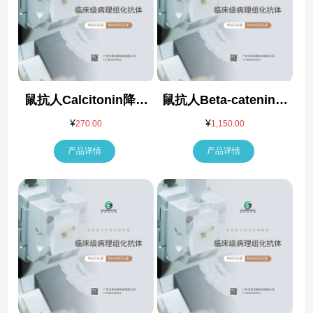
鼠抗人Calcitonin降钙
鼠抗人Beta-catenin抗
素抗体
体
¥
¥
270.00
1,150.00
产品详情
产品详情