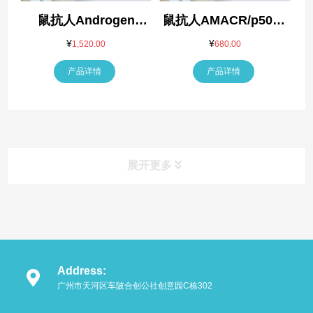
鼠抗人Androgen
鼠抗人AMACR/p504s
Receptor（AR）抗体
抗体
¥
¥
1,520.00
680.00
产品详情
产品详情
展开更多
产品类别
Product
Address:
抗体
广州市天河区车陂合创公社创意园C栋302
重组蛋白