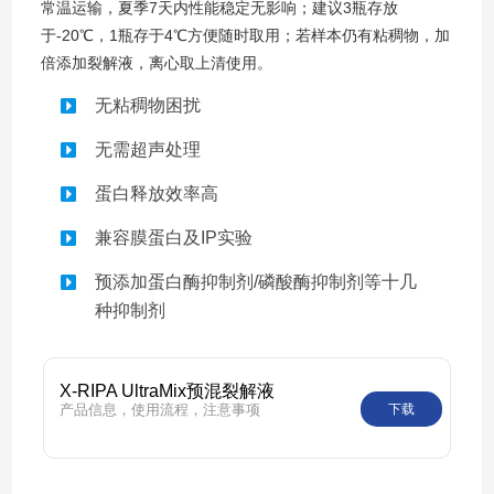
常温运输，夏季7天内性能稳定无影响；建议3瓶存放
于-20℃，1瓶存于4℃方便随时取用；若样本仍有粘稠物，加
倍添加裂解液，离心取上清使用。
无粘稠物困扰
无需超声处理
蛋白释放效率高
兼容膜蛋白及IP实验
预添加蛋白酶抑制剂/磷酸酶抑制剂等十几
种抑制剂
X-RIPA UltraMix预混裂解液
产品信息，使用流程，注意事项
下载