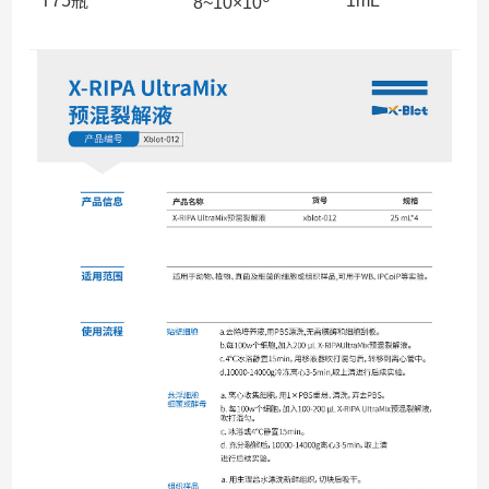
T75瓶
1mL
8~10×10