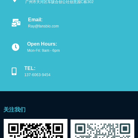
广州市天河区车陂合创公社创意园C栋302
重组蛋白
Email:
Ray@fansbio.com
细胞培养相关
免疫组化试剂
Open Hours:
Mon-Fri: 9am - 6pm
WB精选试剂
TEL:
分子生物试剂
137-6063-9454
细胞
小型仪器
关注我们
热销产品
best seller