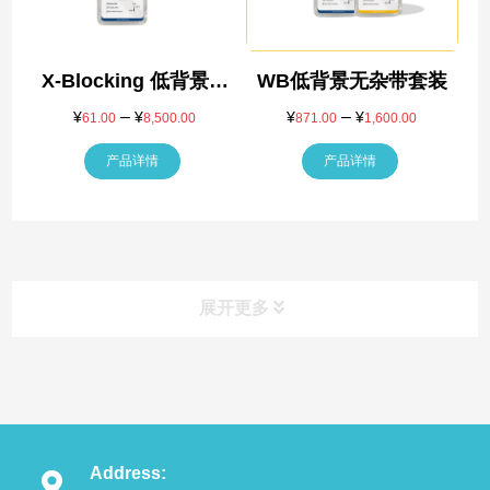
X-Blocking 低背景快
WB低背景无杂带套装
速封闭液
–
价
–
价
¥
¥
¥
¥
61.00
8,500.00
871.00
1,600.00
格
格
产品详情
范
产品详情
范
围：
围：
¥61.00
¥871.00
至
至
¥8,500.00
¥1,600.0
展开更多
产品类别
Product
Address:
抗体