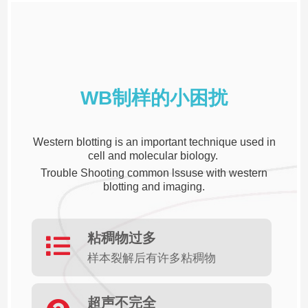
WB制样的小困扰
Western blotting is an important technique used in
cell and molecular biology.
Trouble Shooting common lssuse with western
blotting and imaging.
粘稠物过多
样本裂解后有许多粘稠物
超声不完全