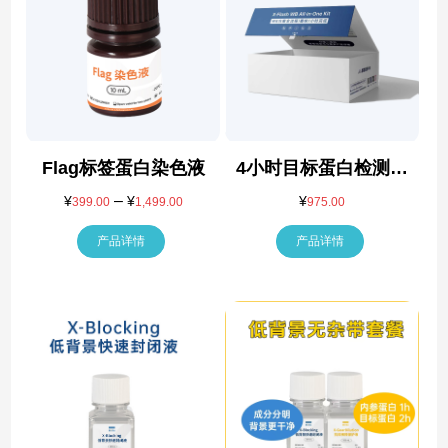
Flag标签蛋白染色液
4小时目标蛋白检测试
剂盒
–
价
¥
¥
¥
399.00
1,499.00
975.00
格
产品详情
范
产品详情
围：
¥399.00
至
¥1,499.00