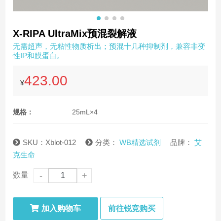
X-RIPA UltraMix预混裂解液
无需超声，无粘性物质析出；预混十几种抑制剂，兼容非变
性IP和膜蛋白。
423.00
¥
规格：
25mL×4
SKU：Xblot-012
分类：
WB精选试剂
品牌：
艾
克生命
数量
-
+
加入购物车
前往锐竞购买