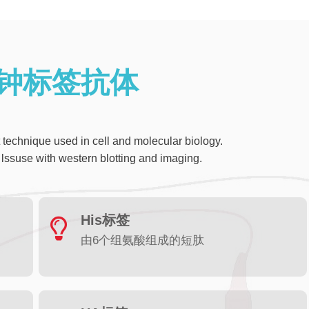
分钟标签抗体
t technique used in cell and molecular biology.
ssuse with western blotting and imaging.
His标签
由6个组氨酸组成的短肽