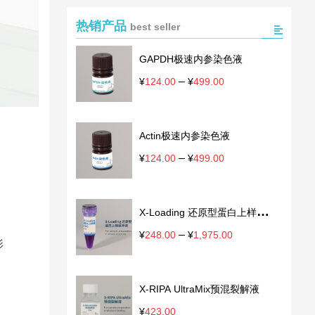
热销产品
best seller
GAPDH极速内参染色液
–
价
¥
124.00
¥
499.00
格
范
围：
Actin极速内参染色液
¥124.00
至
–
价
¥
124.00
¥
499.00
¥499.00
格
范
围：
X-Loading 还原型蛋白上样缓冲
¥124.00
至
液
–
价
¥
248.00
¥
1,975.00
¥499.00
影
格
范
围：
X-RIPA UltraMix预混裂解液
¥248.00
至
¥
423.00