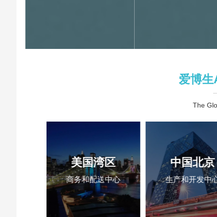
爱博生A
The Glo
柏林
美国湾区
中国北京
中心
商务和配送中心
生产和开发中