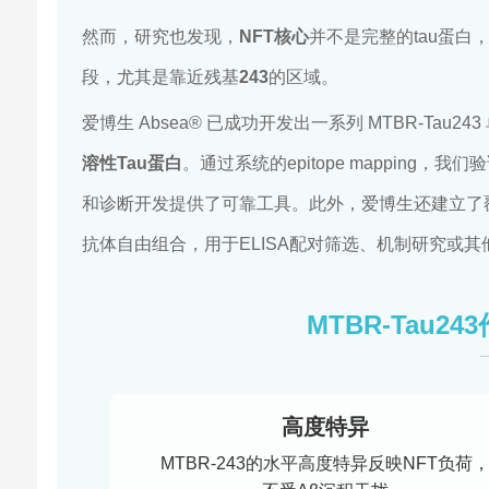
然而，研究也发现，
NFT核心
并不是完整的tau蛋白，而是富
段，尤其是靠近残基
243
的区域。
爱博生 Absea® 已成功开发出一系列 MTBR-Tau
溶性Tau蛋白
。通过系统的epitope mapping，我
和诊断开发提供了可靠工具。此外，爱博生还建立了
抗体自由组合，用于ELISA配对筛选、机制研究或其
MTBR-Tau2
高度特异
MTBR-243的水平高度特异反映NFT负荷