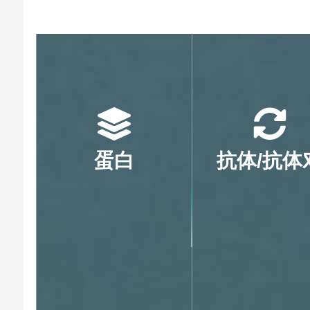
蛋白
抗体/抗体