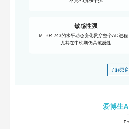
不受Aβ沉积干扰
敏感性强
MTBR-243的水平动态变化贯穿整个AD进程
尤其在中晚期仍具敏感性
了解更多关
爱博生Ab
Pr