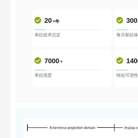
20
300
+年
单抗技术沉淀
每月新抗
7000
140
+
单抗现货
纯化可溶