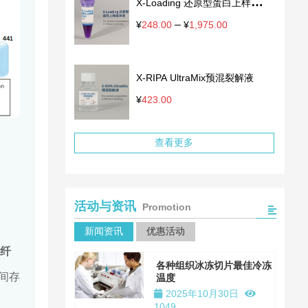
X-Loading 还原型蛋白上样缓冲
¥124.00
至
液
–
价
¥
248.00
¥
1,975.00
¥499.00
格
范
围：
X-RIPA UltraMix预混裂解液
¥248.00
至
¥
423.00
¥1,975.00
查看更多
活动与资讯
Promotion
新闻资讯
优惠活动
纤
各种组织冰冻切片最佳冷冻
间存
温度
2025年10月30日
1049