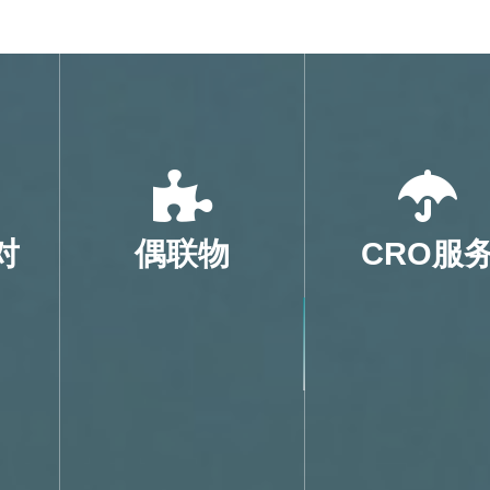
对
偶联物
CRO服