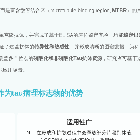
含微管结合区（microtubule-binding region,
MTBR
）的
243 单克隆抗体，并完成了基于ELISA的表位鉴定实验，均能
稳定识
们验证了这些抗体的
特异性和敏感性
，并形成清晰的图谱数据，为科
覆盖多个位点的
磷酸化和非磷酸化Tau抗体资源
，研究者可基于
他应用场景。
43作为tau病理标志物的优势
适用性广
，
NFT在形成和扩散过程中会释放部分片段到体液