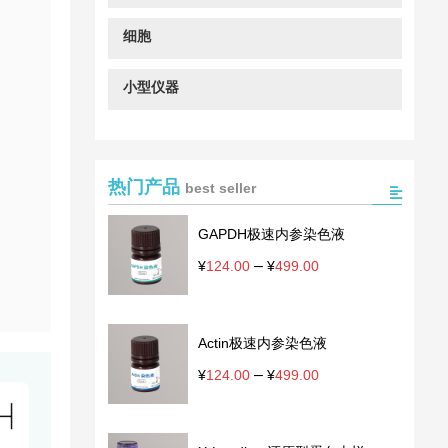
细胞
小型仪器
热门产品
best seller
GAPDH极速内参染色液
–
价
¥
124.00
¥
499.00
格
范
围：
Actin极速内参染色液
¥124.00
至
–
价
¥
124.00
¥
499.00
¥499.00
格
范
围：