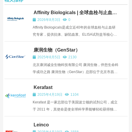
Affinity Biologicals | 全球血栓与止血产
品研究专家
2026年8月3日
0
Affinity Biologicals是成立近40年的全球血栓与止血研
究专家，提供抗体、缺陷血浆、ELISA试剂盒等核心产
品，并通过ISO 13485认证。其Factor XI抗原检测试剂
盒采用双抗体...
康润生物（GenStar）
2025年8月5日
2130
北京康润诚业生物科技有限公司 康润生物，伴您生命科
学成功之路 康润生物（GenStar）总部位于北京市昌平
区中关村生命科学园。公司自成立以来，历经十余年持
续发展，先后成立广州、上海、南京、天津、深圳办事
Kerafast
处，在北京已建设了1200平米研发中心，于江苏太仓
2025年4月19日
1104
建立起30...
Kerafast 是一家总部位于美国波士顿的试剂公司，成立
于 2011 年，其使命是使全球科学界能够轻松获得独特
的实验室制造的研究工具。以下是其详细介绍：
Leinco