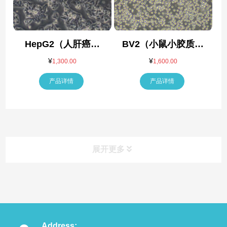
HepG2（人肝癌细
BV2（小鼠小胶质细
胞）(STR鉴定正确)
胞）
¥
¥
1,300.00
1,600.00
产品详情
产品详情
展开更多
产品类别
Product
Address: