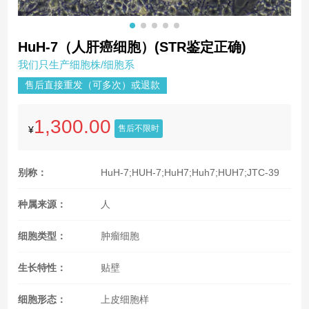
HuH-7（人肝癌细胞）(STR鉴定正确)
我们只生产细胞株/细胞系
售后直接重发（可多次）或退款
1,300.00
售后不限时
¥
别称：
HuH-7;HUH-7;HuH7;Huh7;HUH7;JTC-39
种属来源：
人
细胞类型：
肿瘤细胞
生长特性：
贴壁
细胞形态：
上皮细胞样