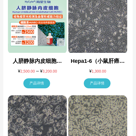
人脐静脉内皮细胞系
Hepa1-6（小鼠肝癌细
HUVEC+完赔套装
胞）
–
价
¥
¥
¥
2,500.00
3,200.00
1,300.00
格
产品详情
范
产品详情
围：
¥2,500.00
至
¥3,200.00