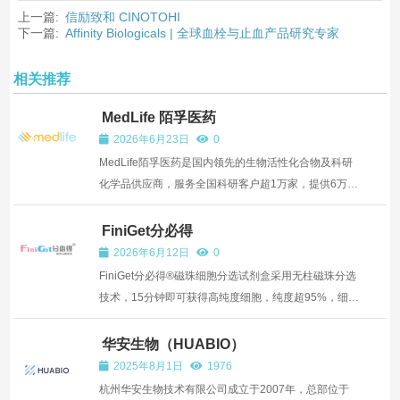
上一篇:
信励致和 CINOTOHI
下一篇:
Affinity Biologicals | 全球血栓与止血产品研究专家
相关推荐
MedLife 陌孚医药
2026年6月23日
0
MedLife陌孚医药是国内领先的生物活性化合物及科研
化学品供应商，服务全国科研客户超1万家，提供6万
+产品种类、90%现货库存的小分子化合物、重组蛋
白、荧光染料等，覆盖...
FiniGet分必得
2026年6月12日
0
FiniGet分必得®磁珠细胞分选试剂盒采用无柱磁珠分选
技术，15分钟即可获得高纯度细胞，纯度超95%，细胞
无异常激活、无抗体和磁珠标记，可直接用于下游实
验。
华安生物（HUABIO）
2025年8月1日
1976
杭州华安生物技术有限公司成立于2007年，总部位于