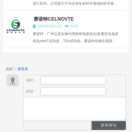
浙江杭州。公司致力于为全球生命科学领域的科学家、
体外诊断以及生物医药领域提供高品质的生物试剂产品
和解决方案。 公司采用基于结构生物学的抗原设计，单
赛诺特CELNOVTE
克隆B细胞筛选的重组抗体开发，以及多维度的质量验
2025年4月12日
6152
证...
赛诺特，广州泛思生物代理销售免疫组化/多重荧光免疫
组化mIHC试剂盒，TSA试剂盒。赛诺特生物在美国组
建高精尖研发团队，通过5年的努力，突破了微聚合物
骨架、HRP层叠、Fab'标记、偶联化学四大核心技术、
2018年新型MicroStacker™微聚合物层叠法二抗检测试
您好！
请登录
剂盒成功上市...
称呼：
邮箱：